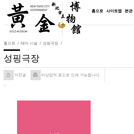
주
요
:::
홈으로
사이트맵
본관
내
용
보
기
홈으로
테마 시설
성핑극장
성핑극장
이전글
비상업적 용도로 인쇄 가능합니다.
:::