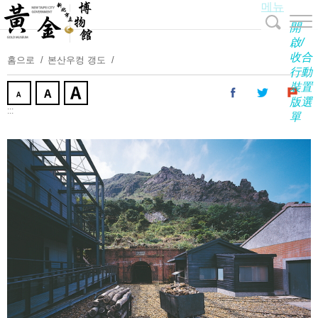
메뉴
주
요
開
내
啟/
收合
용
홈으로
본산우컹 갱도
行動
보
裝置
기
版選
:::
單