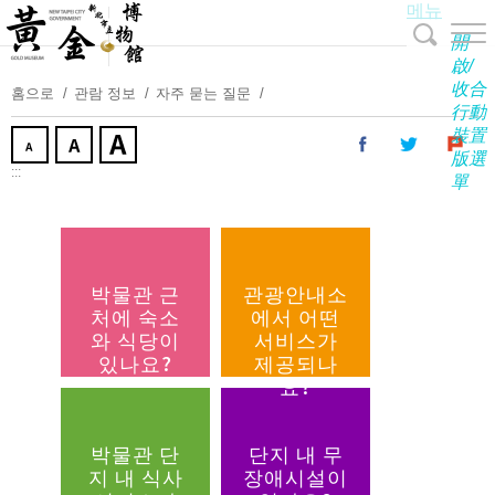
메뉴
주
요
開
내
啟/
收合
용
홈으로
관람 정보
자주 묻는 질문
行動
보
裝置
기
版選
:::
單
박물관 근
관광안내소
처에 숙소
에서 어떤
와 식당이
서비스가
있나요?
제공되나
요?
박물관 단
단지 내 무
지 내 식사
장애시설이