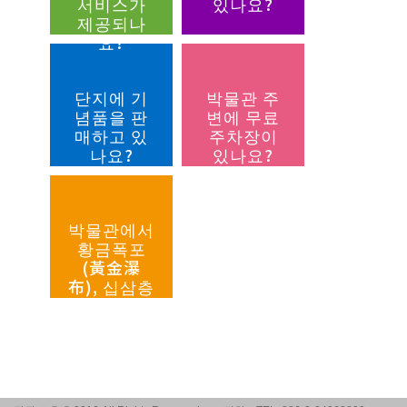
서비스가
있나요?
제공되나
요?
단지에 기
박물관 주
념품을 판
변에 무료
매하고 있
주차장이
나요?
있나요?
박물관에서
황금폭포
(黃金瀑
布), 십삼층
(十三層)
및 음양해
(陰陽海)로
어떻게 가
나요?