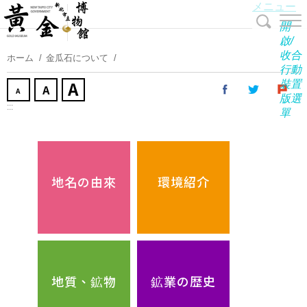
メニュー
コ
ン
開
テ
啟/
收合
ン
ホーム
金瓜石について
行動
ツ
裝置
に
版選
ス
:::
單
キ
ッ
プ
す
地名の由來
環境紹介
る
地質、鉱物
鉱業の歴史