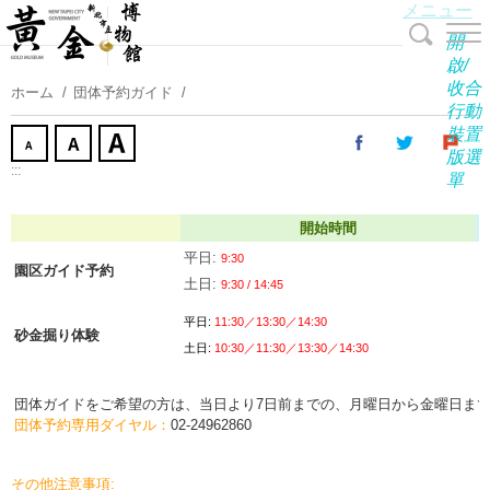
メニュー
コ
ン
開
テ
啟/
收合
ン
ホーム
団体予約ガイド
行動
ツ
裝置
に
版選
ス
:::
單
キ
ッ
開始時間
プ
平日:
9:30
園区ガイド予約
す
土日:
9:30
/
14:45
る
平日:
11:30
／
13:30
／
14:30
砂金掘り体験
土日
:
10:30
／
11:30
／
13:30
／
14:30
団体ガイドをご希望の方は、当日より7日前までの、月曜日から金曜日までの営業
団体予約専用ダイヤル：
02-24962860
その他注意事項: