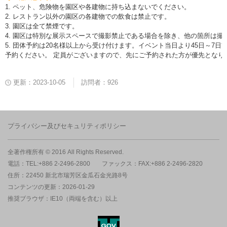
1.
ペット、危険物を園区や各建物に持ち込まないでください。
2.
レストラン以外の園区の各建物での飲食は禁止です。
3.
園区は全て禁煙です。
4.
園区は特別な展示スペースで撮影禁止である場合を除き、他の箇所は撮
5.
団体予約は20名様以上から受け付けます。イベント当日より45日～7
予約ください。 定員がございますので、先にご予約された方が優先となり
更新：2023-10-05
訪問者：926
プライバシー及びセキュリティポリシー
全著作権所有 © 2016 All Rights Reserved.
電話：TEL:+886 2-2496-2800
ファックス：FAX:+886 2-2496-2820
住所：22450 新北市瑞芳区金瓜石金光路8号
コンテンツの更新：2026-01-29
推奨ブラウザ：IE10（両端を含む）以上