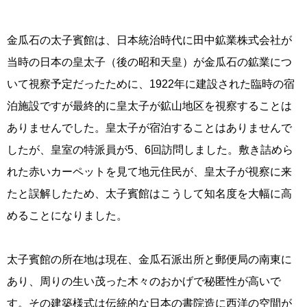
金瓜石の太子賓館は、日本統治時代に田中鉱業株式会社が
当時の日本の皇太子（後の昭和天皇）が金瓜石の鉱業につ
いて視察予定だったために、1922年に建設された臨時の宿
泊施設ですが最終的に皇太子が鉱山地区を視察することは
ありませんでした。皇太子が宿泊することはありませんで
したが、皇室の特派員が5、6回訪問しました。敷き詰めら
れた赤いカーペットを見て地元住民が、皇太子が視察に来
たと誤解したため、太子賓館はこうして知名度を大幅に高
めることになりました。
太子賓館の所在地は現在、金瓜石派出所と郵便局の南東に
あり、周りの生い茂った木々のおかげで秘匿性が高いで
す。その建築様式は伝統的な日本の書院造に西洋の空間が