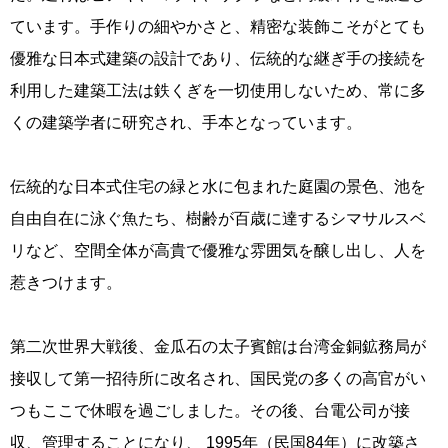
ています。手作りの細やかさと、精密な装飾こそがとても
優雅な日本式建築の設計であり、伝統的な継ぎ手の接続を
利用した建築工法は鉄くぎを一切使用しないため、常に多
くの建築学者に研究され、手本となっています。
伝統的な日本式住宅の緑と水に包まれた庭園の景色、池を
自由自在に泳ぐ魚たち、樹齢が百歳に達するシマサルスベ
リなど、空間全体が高貴で優雅な雰囲気を醸し出し、人を
惹きつけます。
第二次世界大戦後、金瓜石の太子賓館は台湾金銅鉱務局が
接収して第一招待所に改名され、国民党の多くの高官がい
つもここで休暇を過ごしました。その後、台電公司が接
収、管理することになり、 1995年（民国84年）に改築さ