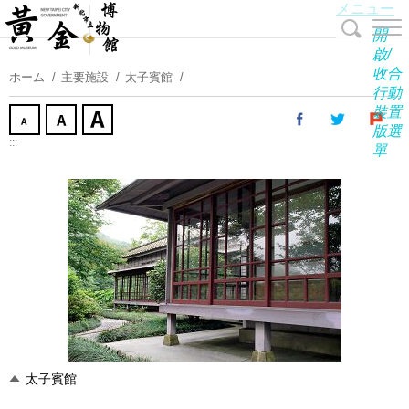
メニュー
コ
ン
開
テ
啟/
收合
ン
ホーム
主要施設
太子賓館
行動
ツ
裝置
に
版選
ス
:::
單
キ
ッ
プ
す
る
太子賓館