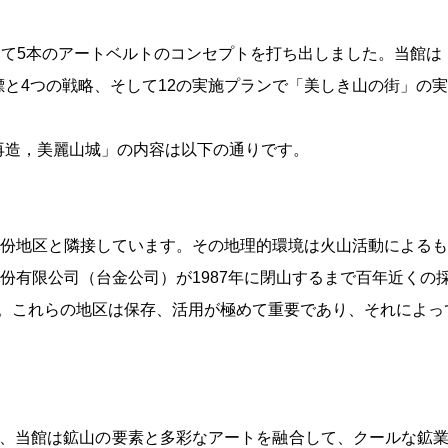
して
5
本のアートベルトのコンセプトを打ち出しました。当館は
標と
4
つの戦略、そして
12
の実施プランで「美しき山の街」の実
再造，美麗山城」の内容は以下の通りです。
份地区と隣接しています。その地理的環境は火山活動によるも
份有限公司（
台金公司）が
1987
年に閉山するまで
百年近くの
。これらの地区は保存、活用が極めて重要であり、それによっ
、当館は鉱山の要素と多彩なアートを融合して、クールな鉱