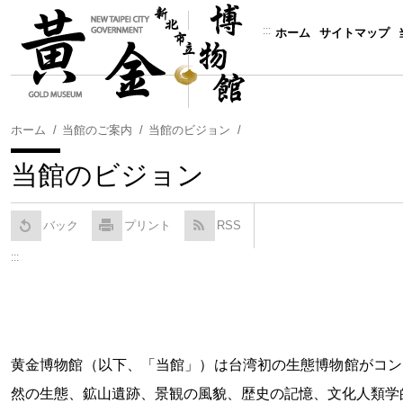
コ
ン
:::
ホーム
サイトマップ
テ
ン
ツ
に
ホーム
当館のご案内
当館のビジョン
ス
キ
当館のビジョン
ッ
プ
す
バック
プリント
RSS
る
:::
黄金博物館（以下、「当館」）は台湾初の生態博物館がコン
然の生態、鉱山遺跡、景観の風貌、歴史の記憶、文化人類学