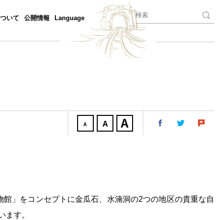
ついて
公開情報
Language
物館」
を
コンセプトに金瓜石、水湳洞
の
2
つの
地区の貴重な自
います。