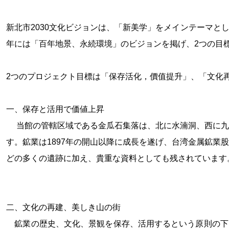
新北市
2030
文化ビジョンは、「新美学」をメインテーマと
年には「百年地景、永続環境」のビジョンを掲げ、
2
つの目
2
つのプロジェクト目標は「保存活化，價值提升」、「文化
一、
保存と活用で価値上昇
当館の管轄区域である金瓜石集落は、北に水湳洞、西に九
す。鉱業は
1897
年の
開山以降に成長を遂げ、台湾金属鉱業股
どの多くの遺跡に加え、貴重な資料としても残されています
二、
文化の再建、美しき山の街
鉱業の歴史、文化、景観を保存、活用するという原則の下