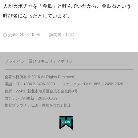
人がカボチャを「金瓜」と呼んでいたから、金瓜石という
呼び名になったとしています。
更新：2023-10-06
訪問者：1247
プライバシー及びセキュリティポリシー
全著作権所有 © 2016 All Rights Reserved.
電話：TEL:+886 2-2496-2800
ファックス：FAX:+886 2-2496-2820
住所：22450 新北市瑞芳区金瓜石金光路8号
コンテンツの更新：2026-01-29
推奨ブラウザ：IE10（両端を含む）以上