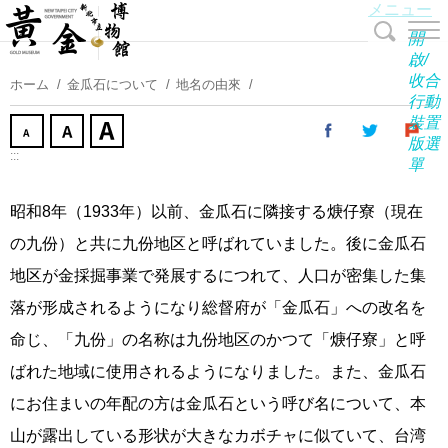
メニュー
コ
ン
開
テ
啟/
收合
ン
ホーム
金瓜石について
地名の由來
行動
ツ
裝置
に
版選
ス
:::
單
キ
ッ
昭和8年（1933年）以前、金瓜石に隣接する焿仔寮（現在
プ
の九份）と共に九份地区と呼ばれていました。後に金瓜石
す
る
地区が金採掘事業で発展するにつれて、人口が密集した集
落が形成されるようになり総督府が「金瓜石」への改名を
命じ、「九份」の名称は九份地区のかつて「焿仔寮」と呼
ばれた地域に使用されるようになりました。また、金瓜石
にお住まいの年配の方は金瓜石という呼び名について、本
山が露出している形状が大きなカボチャに似ていて、台湾