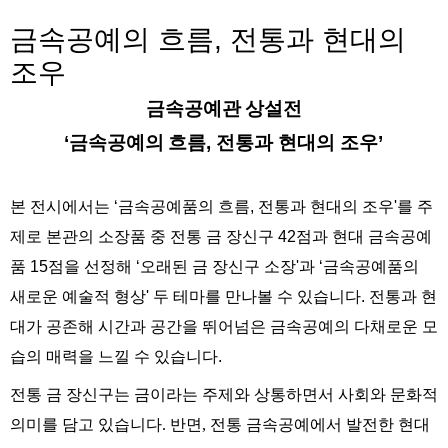
금속공예의 흐름, 전통과 현대의
조우
금속공예관
상설전
‘
금속공예의
흐름
,
전통과 현대의 조우
’
본
전시에서는
‘
금속공예품의
흐름
,
전통과
현대의
조우
'
를
주
제로
본관의
소장품
중
전통
금
장신구
42
점과
현대
금속공예
품
15
점을 선정해
‘
오래된
금
장신구
소장
'
과
‘
금속공예품의
새로운
예술적
형상
'
두
테마를 만나볼 수 있습니다
.
전통과
현
대가
공존해
시간과
공간을
뛰어넘은
금속공예의
다채로운
모
습의
매력을
느낄
수
있습니다
.
전통
금
장신구는
금이라는
주제와
상통하면서
사회와
문화적
의미를
담고
있습니다
.
반면
,
전통
금속공예에서
발전한
현대