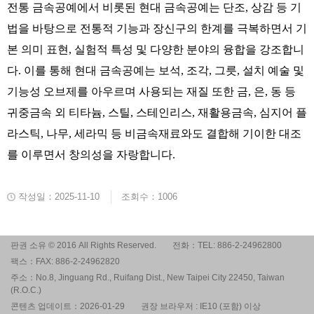
전통
금속공예에서
비롯된
현대
금속공예는
단조
,
상감
등
기
법을
바탕으로
전통적
기능과
장신구의
한계를
극복하면서
기
본
의미
표현
,
실험적
특성
및
다양한
분야의
융합을
강조합니
다
.
이를
통해
현대
금속공예는
보석
,
조각
,
그릇
,
설치
예술
및
기능성
오브제를
아우르며
사용되는
재질
또한
금
,
은
,
동
등
귀중금속
외
티타늄
,
스틸
,
스테인리스
,
재활용금속
,
심지어
플
라스틱
,
나무
,
세라믹
등
비금속재료와도
결합해
기이한
대조
를
이루면서
창의성을
자랑합니다
.
작성일：2025-11-10
조회수：1006
판권 소유 © 2016 All Rights Reserved.
전화：TEL: 886-2-24962800
팩스：FAX: 886-2-24962820
주소：No.8, Jinguang Rd., Ruifang Dist., New Taipei City 22450, Taiwan
(R.O.C.)
콘텐츠 업데이트：2026-01-29
권장 브라우저 : IE10 (포함) 이상