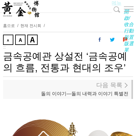
메뉴
주
요
開
내
啟/
收合
용
홈으로
현재 전시회
行動
보
裝置
기
版選
:::
單
금속공예관 상설전 ‘금속공예
의 흐름, 전통과 현대의 조우’
다음 목록
돌의 이야기—돌의 내력과 이야기 특별전