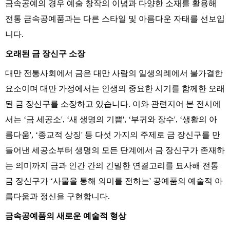
금속공예의
경우
예술
창작의
이념과
다양한
소재를
활용해
전통
금속공예품과는
다른
스타일
및
아름다운
자태를
선보입
니다
.
오래된
금
장신구
소장
대만
전통사회에서
금은
대만
사람의
일생의례에서
불가결한
요소이며
대만
가정에서는
인생의
중요한
시기를
함께한
오래
된
금
장신구를
소장하고
있습니다
.
이와
관련지어
본
전시에
서는
‘
금
세공소
', ‘
새
생명의
기쁨
', ‘
부귀와
장수
', ‘
생활의
아
름다움
', ‘
종교적
상징
'
등
다섯
가지의
주제로
금
장신구를
만
들어낸
세공소부터
생명의
모든
단계에서
금
장신구가
존재하
는
의미까지
금과
인간
간의
긴밀한
연결고리를
묘사해
전통
금
장신구가
‘
사물을
통해
의미를
전하는
'
공예품의
예술적
아
름다움과
정신을
구현합니다
.
금속공예품의
새로운
예술적
형상